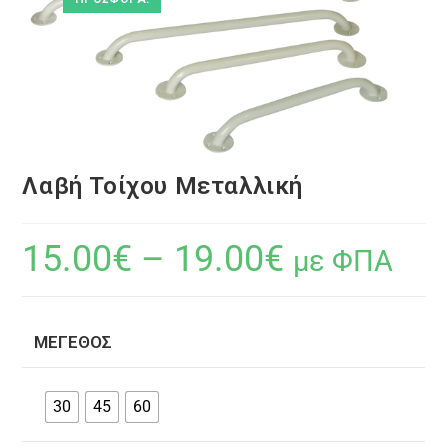
Λαβή Τοίχου Μεταλλική
15.00
€
–
19.00
€
με ΦΠΑ
ΜΈΓΕΘΟΣ
30
45
60