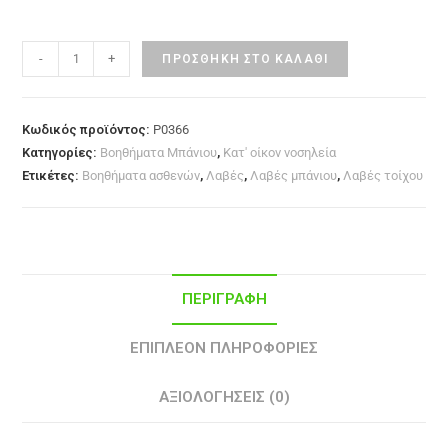
-
+
ΠΡΟΣΘΉΚΗ ΣΤΟ ΚΑΛΆΘΙ
Κωδικός προϊόντος:
P0366
Κατηγορίες:
Βοηθήματα Μπάνιου
,
Κατ' οίκον νοσηλεία
Ετικέτες:
Βοηθήματα ασθενών
,
Λαβές
,
Λαβές μπάνιου
,
Λαβές τοίχου
ΠΕΡΙΓΡΑΦΉ
ΕΠΙΠΛΈΟΝ ΠΛΗΡΟΦΟΡΊΕΣ
ΑΞΙΟΛΟΓΉΣΕΙΣ (0)