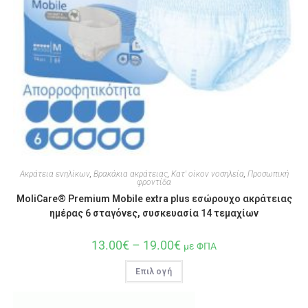
Ακράτεια ενηλίκων
,
Βρακάκια ακράτειας
,
Κατ' οίκον νοσηλεία
,
Προσωπική
φροντίδα
MoliCare® Premium Mobile extra plus εσώρουχο ακράτειας
ημέρας 6 σταγόνες, συσκευασία 14 τεμαχίων
13.00
€
–
19.00
€
με ΦΠΑ
Επιλογή