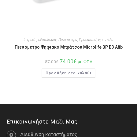
Ιατρικός εξοπλισμός
,
Πιεσόμετρα
,
Προσωπική φροντίδα
Πιεσόμετρο Ψηφιακό Μπράτσου Microlife BP B3 Afib
74.00
€
87.00
€
με ΦΠΑ
Προσθήκη στο καλάθι
Επικοινωνήστε Μαζί Μας
Διεύθυνση καταστήματος: