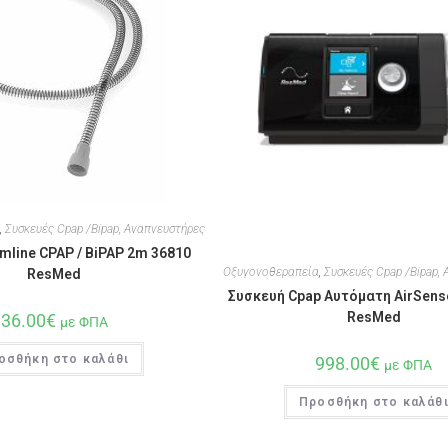
,
Συσκευές Cpap /Bipap, Αναπνευστήρες
mline CPAP / BiPAP 2m 36810
Οξυγονοθεραπεία
,
Συσκευές Cpap /Bipap,
ResMed
Συσκευή Cpap Αυτόματη AirSense
ResMed
36.00
€
με ΦΠΑ
οσθήκη στο καλάθι
998.00
€
με ΦΠΑ
Προσθήκη στο καλάθ