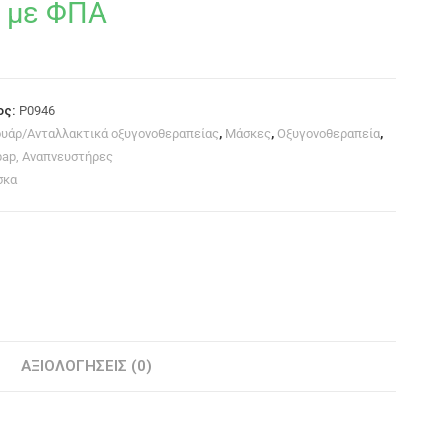
με ΦΠΑ
ος:
P0946
υάρ/Ανταλλακτικά οξυγονοθεραπείας
,
Μάσκες
,
Οξυγονοθεραπεία
,
pap, Αναπνευστήρες
σκα
ΑΞΙΟΛΟΓΉΣΕΙΣ (0)