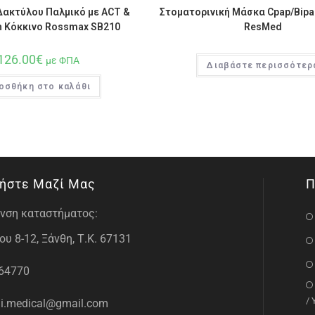
Δακτύλου Παλμικό με ACT &
Στοματορινική Μάσκα Cpap/Bipap
h Κόκκινο Rossmax SB210
ResMed
126.00
€
με ΦΠΑ
Διαβάστε περισσότερ
οσθήκη στο καλάθι
ήστε Μαζί Μας
Π
νση καταστήματος:
υ 8-12, Ξάνθη, Τ.Κ. 67131
64770
/
i.medical@gmail.com