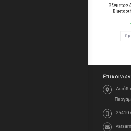
Οξύμετρο 
Bluetoot
Πρ
Επικοινων
Διεύθυ
Περγάμο
25410 
varsam