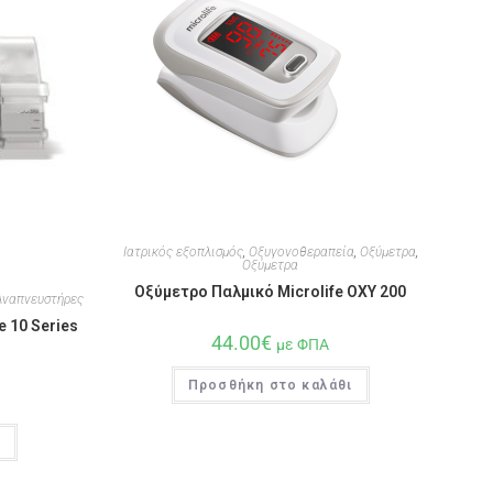
Ιατρικός εξοπλισμός
,
Οξυγονοθεραπεία
,
Οξύμετρα
,
Οξύμετρα
Οξύμετρο Παλμικό Microlife OXY 200
 Αναπνευστήρες
 10 Series
44.00
€
με ΦΠΑ
Προσθήκη στο καλάθι
ι