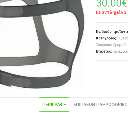
30.00
€
Εξαντλημένο
Κωδικός προϊόντ
Κατηγορίες:
Αξεσο
Συσκευές Cpap /Bi
Ετικέτες:
cpap
,
μά
ΠΕΡΙΓΡΑΦΉ
ΕΠΙΠΛΈΟΝ ΠΛΗΡΟΦΟΡΊΕΣ