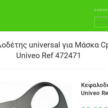
Ο ΛΟΓΑΡ
οδέτης universal για Μάσκα C
Univeo Ref 472471
Κεφαλοδέ
Univeo R