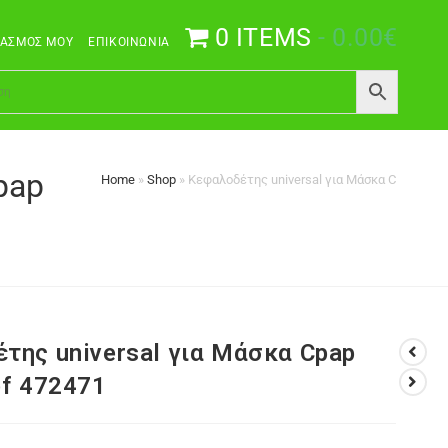
0 ITEMS
0.00€
ΙΑΣΜΌΣ ΜΟΥ
ΕΠΙΚΟΙΝΩΝΊΑ
pap
Home
»
Shop
»
Κεφαλοδέτης universal για Μάσκα Cpap Univ
της universal για Μάσκα Cpap
ef 472471