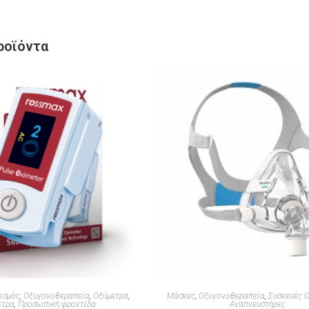
ροϊόντα
λισμός
,
Οξυγονοθεραπεία
,
Οξύμετρα
,
Μάσκες
,
Οξυγονοθεραπεία
,
Συσκευές C
ετρα
,
Προσωπική φροντίδα
Αναπνευστήρες