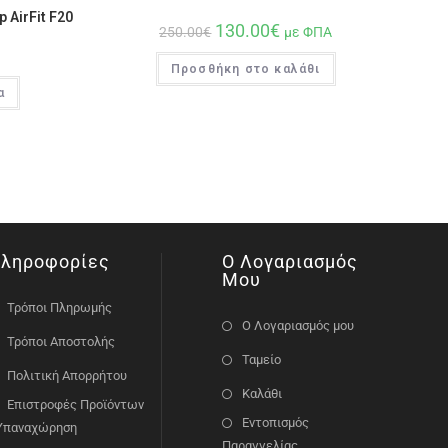
 AirFit F20
130.00
€
250.00
€
με ΦΠΑ
Προσθήκη στο καλάθι
α
ληροφορίες
Ο Λογαριασμός
Μου
Τρόποι Πληρωμής
Ο Λογαριασμός μου
Τρόποι Αποστολής
Ταμείο
Πολιτική Απορρήτου
Καλάθι
Επιστροφές Προϊόντων
Εντοπισμός
 Υπαναχώρηση
Παραγγελίας