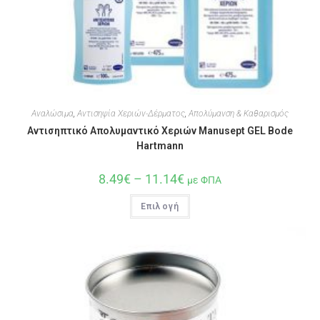
Αναλώσιμα
,
Αντισηψία Χεριών-Δέρματος
,
Απολύμανση & Καθαρισμός
Αντισηπτικό Απολυμαντικό Χεριών Manusept GEL Bode
Hartmann
8.49
€
–
11.14
€
με ΦΠΑ
Επιλογή