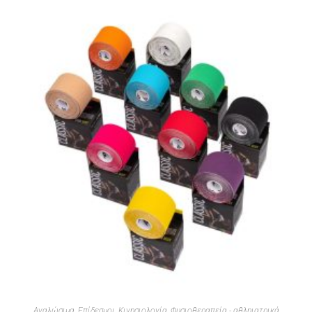
Αναλώσιμα
,
Επίδεσμοι
,
Κινησιολογία
,
Φυσιοθεραπεία - αθληιατρικά