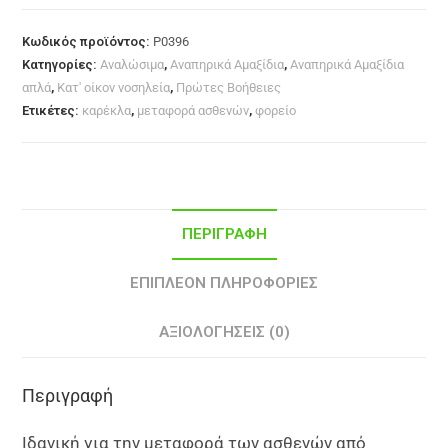
Κωδικός προϊόντος:
P0396
Κατηγορίες:
Αναλώσιμα
,
Αναπηρικά Αμαξίδια
,
Αναπηρικά Αμαξίδια
απλά
,
Κατ' οίκον νοσηλεία
,
Πρώτες Βοήθειες
Ετικέτες:
καρέκλα
,
μεταφορά ασθενών
,
φορείο
ΠΕΡΙΓΡΑΦΉ
ΕΠΙΠΛΈΟΝ ΠΛΗΡΟΦΟΡΊΕΣ
ΑΞΙΟΛΟΓΉΣΕΙΣ (0)
Περιγραφή
Ιδανική για την
μεταφορά των ασθενών από