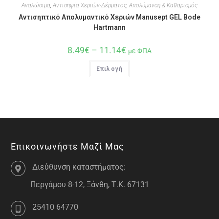
Αναλώσιμα
,
Αντισηψία Χεριών-Δέρματος
,
Απολύμανση & Καθαρισμός
Αντισηπτικό Απολυμαντικό Χεριών Manusept GEL Bode
Hartmann
8.49
€
–
11.14
€
με ΦΠΑ
Επιλογή
Επικοινωνήστε Μαζί Μας
Διεύθυνση καταστήματος:
Περγάμου 8-12, Ξάνθη, Τ.Κ. 67131
25410 64770