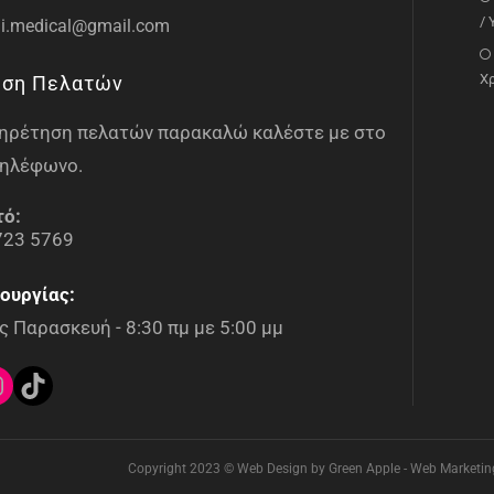
/
i.medical@gmail.com
Χ
ηση Πελατών
υπηρέτηση πελατών παρακαλώ καλέστε με στο
ηλέφωνο.
τό:
723 5769
ουργίας:
 Παρασκευή - 8:30 πμ με 5:00 μμ
Copyright 2023 © Web Design by Green Apple - Web Marketing 