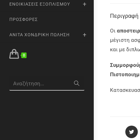
ΕΝΟΙΚΙΆΣΕΙΣ ΕΞΟΠΛΙΣΜΟΎ
Περιγραφή
ΠΡΟΣΦΟΡΈΣ
Οι
αποστειρ
ANITA ΧΟΝΔΡΙΚΉ ΠΏΛΗΣΗ
μέγιστη ασφ
και με διπλ
0
Συμμορφούμ
Πιστοποιημ
Αναζήτηση...
Κατασκευαστ