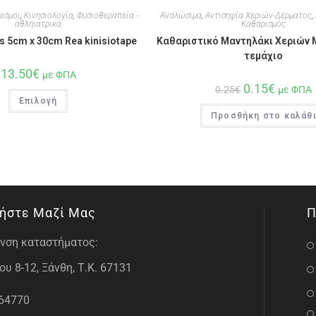
εσμοι
,
Κινησιολογία
,
Φυσιοθεραπεία -
Αναλώσιμα
,
Αντισηψία Χεριών-Δέρματος
,
αθληιατρικά
Καθαρισμός
s 5cm x 30cm Rea kinisiotape
Καθαριστικό Μαντηλάκι Χεριών 
τεμάχιο
13.50
€
με ΦΠΑ
0.15
€
0.25
€
με ΦΠΑ
Επιλογή
Προσθήκη στο καλάθ
ήστε Μαζί Μας
Π
νση καταστήματος:
υ 8-12, Ξάνθη, Τ.Κ. 67131
64770