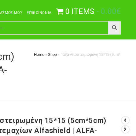
0 ITEMS
0.00€
ΙΑΣΜΌΣ ΜΟΥ
ΕΠΙΚΟΙΝΩΝΊΑ
cm)
Home
»
Shop
»
Γάζα Αποστειρωμένη 15*15 (5cm*5cm) 8ply
A-
στειρωμένη 15*15 (5cm*5cm)
τεμαχίων Alfashield | ALFA-