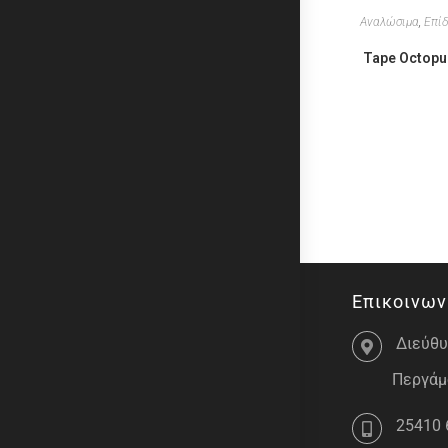
Αναλώσιμα
,
Επίδ
Tape Octopu
Επικοινων
Διεύθυ
Περγάμο
25410 