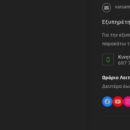
varsam
Εξυπηρέτ
Για την εξ
παρακάτω τ
Κινη
697 
Ωράριο Λειτ
Δευτέρα έως