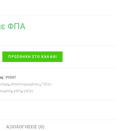
με ΦΠΑ
ΠΡΟΣΘΉΚΗ ΣΤΟ ΚΑΛΆΘΙ
ος:
P0597
ώσιμα
,
Αποστειρωμένες
,
Γάζες
ρωμένη
,
γάζα
,
γάζες
ΑΞΙΟΛΟΓΉΣΕΙΣ (0)