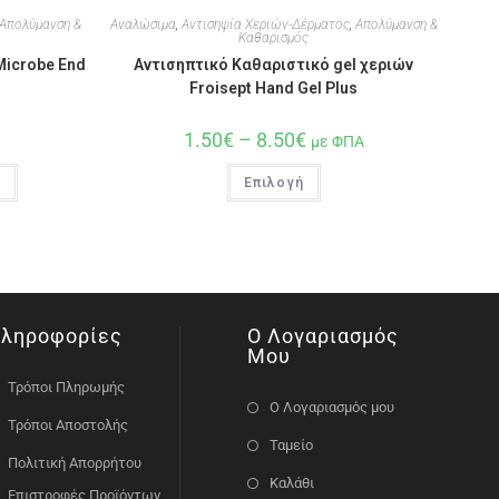
Απολύμανση &
Αναλώσιμα
,
Αντισηψία Χεριών-Δέρματος
,
Απολύμανση &
Καθαρισμός
Microbe End
Αντισηπτικό Καθαριστικό gel χεριών
Froisept Hand Gel Plus
1.50
€
–
8.50
€
με ΦΠΑ
ι
Επιλογή
ληροφορίες
Ο Λογαριασμός
Μου
Τρόποι Πληρωμής
Ο Λογαριασμός μου
Τρόποι Αποστολής
Ταμείο
Πολιτική Απορρήτου
Καλάθι
Επιστροφές Προϊόντων