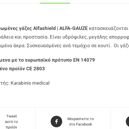
ωμένες γάζες Alfashield | ALFA-GAUZE
κατασκευάζονται 
άλεια και προστασία. Είναι υδρόφιλες, μεγάλης απορρο
ωμένα άκρα. Συσκευασμένες ανά τεμάχιο σε κουτί. Οι γάζ
ενα με το ευρωπαϊκό πρότυπο ΕΝ 14079
ένο προϊόν CE 2803
ής: Karabinis medical
Tweet
Μοιραστείτε το
αυτό το
στο Facebook
προϊόν