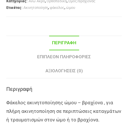
Κατηγορίες:
Άνω Άκρο
,
Ορθοπεδικά
,
Ώμος/Βραχίονας
Ετικέτες:
Ακινητοποίηση
,
φάκελος
,
ώμου
ΠΕΡΙΓΡΑΦΉ
ΕΠΙΠΛΈΟΝ ΠΛΗΡΟΦΟΡΊΕΣ
ΑΞΙΟΛΟΓΉΣΕΙΣ (0)
Περιγραφή
Φάκελος ακινητοποίησης ώμου – βραχίονα , για
πλήρη ακινητοποίηση σε περιπτώσεις καταγμάτων
ή τραυματισμών στον ώμο ή το βραχίονα.