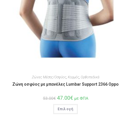
Ζώνες Μέσης/Οσφύος
,
Κορμός
,
Ορθοπεδικά
Ζώνη οσφύος με μπανέλες Lumbar Support 2366 Oppo
47.00
€
53.00
€
με ΦΠΑ
Επιλογή