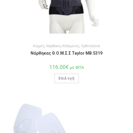
Κορμός
,
Νάρθηκες/Κηδεμόνες
,
Ορθοπεδικά
Νάρθηκας Θ.Ο.Μ.Σ.Σ Taylor MB.5319
116.00
€
με ΦΠΑ
Επιλογή