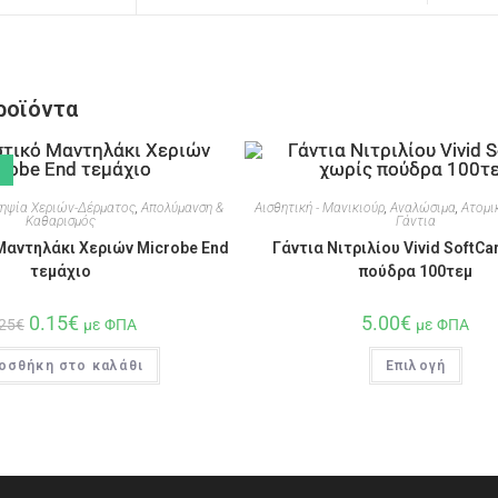
ροϊόντα
σηψία Χεριών-Δέρματος
,
Απολύμανση &
Αισθητική - Μανικιούρ
,
Αναλώσιμα
,
Ατομι
Καθαρισμός
Γάντια
Μαντηλάκι Χεριών Microbe End
Γάντια Νιτριλίου Vivid SoftCa
τεμάχιο
πούδρα 100τεμ
0.15
€
5.00
€
25
€
με ΦΠΑ
με ΦΠΑ
οσθήκη στο καλάθι
Επιλογή