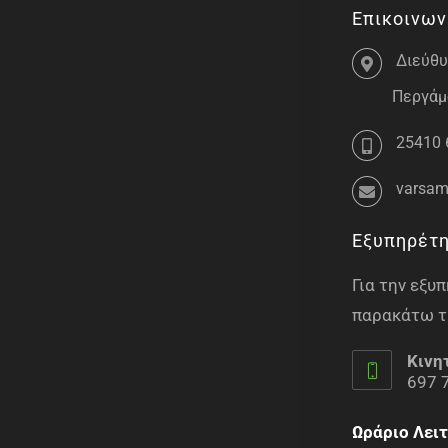
Επικοινων
Διεύθυ
Περγάμο
25410 
varsam
Εξυπηρέτ
Για την εξ
παρακάτω τ
Κινη
697 
Ωράριο Λειτ