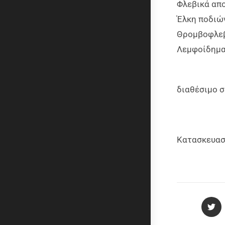
Φλεβικά απ
Έλκη ποδιώ
Θρομβοφλεβ
Λεμφοίδημ
διαθέσιμο σ
Κατασκευαστ