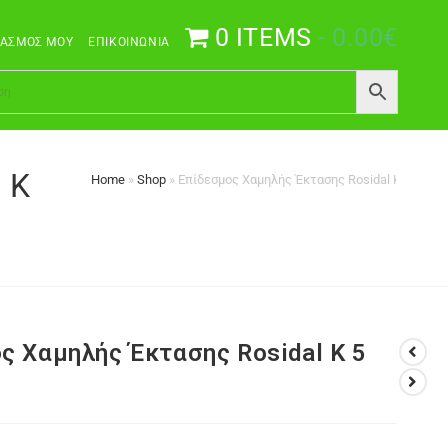
0 ITEMS
0.00€
ΙΑΣΜΌΣ ΜΟΥ
ΕΠΙΚΟΙΝΩΝΊΑ
 K
Home
»
Shop
»
Επίδεσμος Χαμηλής Έκτασης Rosidal K 5 μέτρ
ς Χαμηλής Έκτασης Rosidal K 5