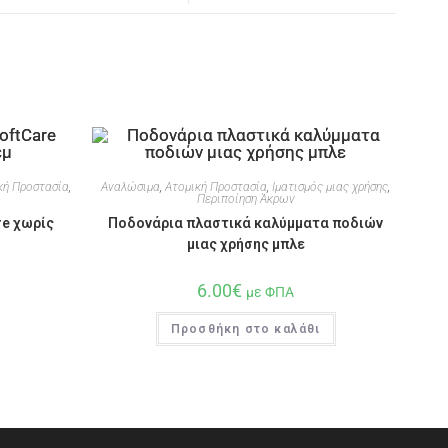
κή Προστασία
,
Αναλώσιμα
,
Ατομική Προστασία
,
Ιματισμός μιας χρήσης
,
Περιποίηση Άκρων
re χωρίς
Ποδονάρια πλαστικά καλύμματα ποδιών
μιας χρήσης μπλε
6.00
€
με ΦΠΑ
Προσθήκη στο καλάθι