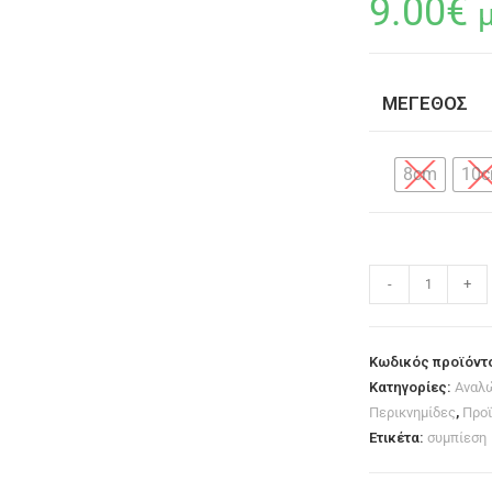
9.00
€
ΜΈΓΕΘΟΣ
8cm
10
-
+
Κωδικός προϊόντ
Κατηγορίες:
Αναλ
Περικνημίδες
,
Προϊ
Ετικέτα:
συμπίεση