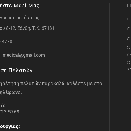
ήστε Μαζί Μας
Π
νση καταστήματος:
υ 8-12, Ξάνθη, Τ.Κ. 67131
64770
/
i.medical@gmail.com
Χ
ηση Πελατών
υπηρέτηση πελατών παρακαλώ καλέστε με στο
ηλέφωνο.
τό:
723 5769
ουργίας: