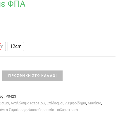
με ΦΠΑ
cm
12cm
ΠΡΟΣΘΉΚΗ ΣΤΟ ΚΑΛΆΘΙ
ος:
P0423
ώσιμα
,
Αναλώσιμα Ιατρείου
,
Επίδεσμοι
,
Λεμφοίδημα
,
Μανίκια
,
όντα Συμπίεσης
,
Φυσιοθεραπεία - αθληιατρικά