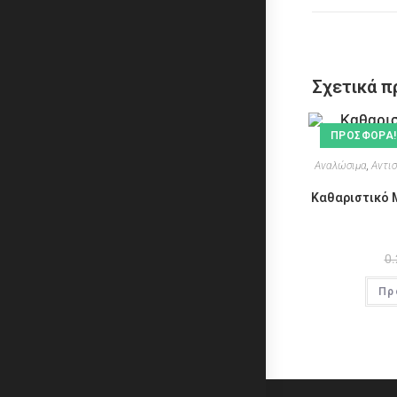
Σχετικά π
ΠΡΟΣΦΟΡΆ!
Αναλώσιμα
,
Αντι
Καθαριστικό 
0.
Πρ