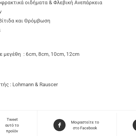
οφρακτικά οιδήματα & Φλεβική Ανεπάρκεια
ν
ίτιδα και Θρόμβωση
α
ε μεγέθη : 6cm, 8cm, 10cm, 12cm
ής : Lohmann & Rauscer
Tweet
Μοιραστείτε το
αυτό το
στο Facebook
προϊόν