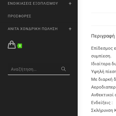
ΕΝΟΙΚΙΆΣΕΙΣ ΕΞΟΠΛΙΣΜΟΎ
ΠΡΟΣΦΟΡΈΣ
ANITA ΧΟΝΔΡΙΚΉ ΠΏΛΗΣΗ
Περιγραφή
0
Επίδεσμος ε
συμπίεση.
Ιδιαίτερα δ
Αναζήτηση...
Υψηλή πίεση
Με διαρκή δ
Αεροδιαπερα
Ανθεκτικοί 
Ενδείξεις :
Σκλήρυνση 