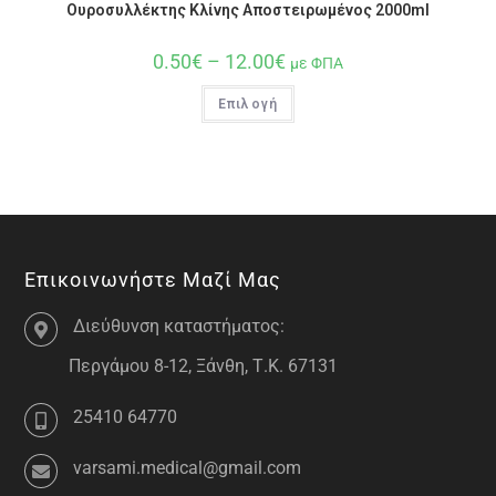
Ουροσυλλέκτης Κλίνης Αποστειρωμένος 2000ml
0.50
€
–
12.00
€
με ΦΠΑ
Επιλογή
Επικοινωνήστε Μαζί Μας
Διεύθυνση καταστήματος:
Περγάμου 8-12, Ξάνθη, Τ.Κ. 67131
25410 64770
varsami.medical@gmail.com