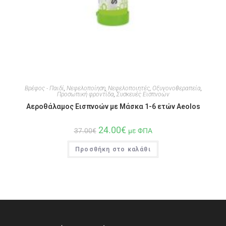
Βρέφος - Παιδί
,
Νεφελοποίηση
,
Νεφελοποιητές
,
Οξυγονοθεραπεία
,
Προσωπική φροντίδα
,
Συσκευές Εισπνοών
Αεροθάλαμος Εισπνοών με Μάσκα 1-6 ετών Aeolos
24.00
€
37.00
€
με ΦΠΑ
Προσθήκη στο καλάθι