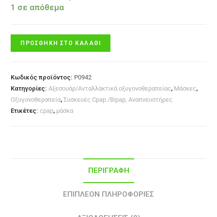
1 σε απόθεμα
ΠΡΟΣΘΉΚΗ ΣΤΟ ΚΑΛΆΘΙ
Κωδικός προϊόντος:
P0942
Κατηγορίες:
Αξεσουάρ/Ανταλλακτικά οξυγονοθεραπείας
,
Μάσκες
,
Οξυγονοθεραπεία
,
Συσκευές Cpap /Bipap, Αναπνευστήρες
Ετικέτες:
cpap
,
μάσκα
ΠΕΡΙΓΡΑΦΉ
ΕΠΙΠΛΈΟΝ ΠΛΗΡΟΦΟΡΊΕΣ