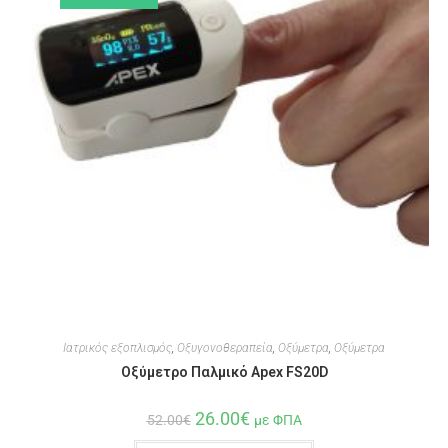
Ιατρικός εξοπλισμός
,
Οξυγονοθεραπεία
,
Οξύμετρα
,
Οξύμετρα
Οξύμετρο Παλμικό Apex FS20D
26.00
€
52.00
€
με ΦΠΑ