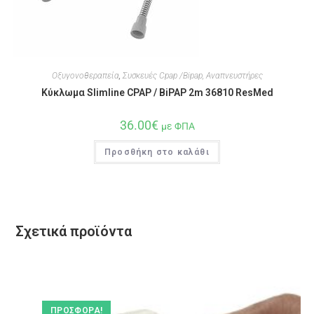
Οξυγονοθεραπεία
,
Συσκευές Cpap /Bipap, Αναπνευστήρες
Κύκλωμα Slimline CPAP / BiPAP 2m 36810 ResMed
36.00
€
με ΦΠΑ
Προσθήκη στο καλάθι
Σχετικά προϊόντα
ΠΡΟΣΦΟΡΆ!