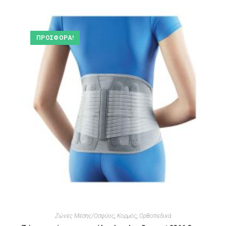
ΠΡΟΣΦΟΡΆ!
Ζώνες Μέσης/Οσφύος
,
Κορμός
,
Ορθοπεδικά