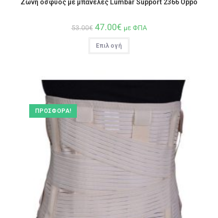
Ζώνη οσφύος με μπανέλες Lumbar Support 2366 Oppo
47.00
€
53.00
€
με ΦΠΑ
Επιλογή
ΠΡΟΣΦΟΡΆ!