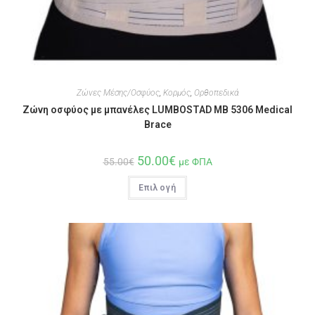
Ζώνες Μέσης/Οσφύος
,
Κορμός
,
Ορθοπεδικά
Ζώνη οσφύος με μπανέλες LUMBOSTAD MB 5306 Medical
Brace
50.00
€
55.00
€
με ΦΠΑ
Επιλογή