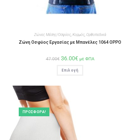
Ζώνες Μέσης/Οσφύος
,
Κορμός
,
Ορθοπεδικά
Ζώνη Oσφύος Εργασίας με Mπανέλες 1064 OPPO
36.00
€
47.00
€
με ΦΠΑ
Επιλογή
ΠΡΟΣΦΟΡΆ!