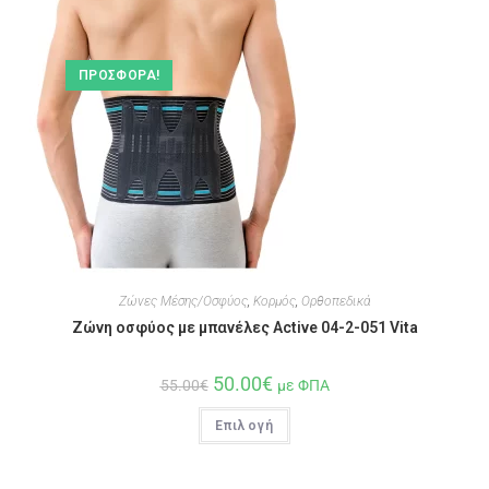
ΠΡΟΣΦΟΡΆ!
Ζώνες Μέσης/Οσφύος
,
Κορμός
,
Ορθοπεδικά
Ζώνη οσφύος με μπανέλες Active 04-2-051 Vita
50.00
€
55.00
€
με ΦΠΑ
Επιλογή