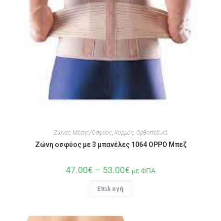
Ζώνες Μέσης/Οσφύος
,
Κορμός
,
Ορθοπεδικά
Ζώνη οσφύος με 3 μπανέλες 1064 OPPO Μπεζ
47.00
€
–
53.00
€
με ΦΠΑ
Επιλογή