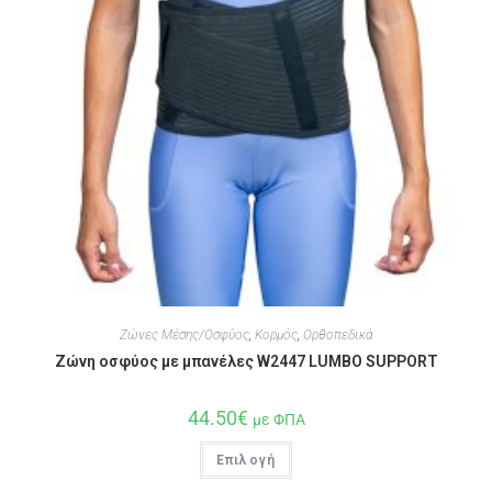
Ζώνες Μέσης/Οσφύος
,
Κορμός
,
Ορθοπεδικά
Ζώνη οσφύος με μπανέλες W2447 LUMBO SUPPORT
44.50
€
με ΦΠΑ
Επιλογή