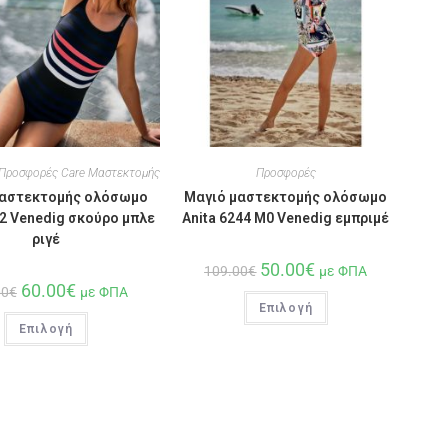
Προσφορές Care Μαστεκτομής
Προσφορές
μαστεκτομής ολόσωμο
Μαγιό μαστεκτομής ολόσωμο
42 Venedig σκούρο μπλε
Anita 6244 M0 Venedig εμπριμέ
ριγέ
50.00
€
109.00
€
με ΦΠΑ
60.00
€
00
€
με ΦΠΑ
Επιλογή
Επιλογή