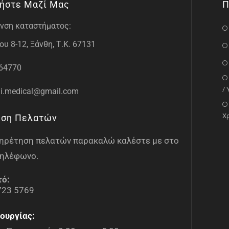
ήστε Μαζί Μας
Π
νση καταστήματος:
υ 8-12, Ξάνθη, Τ.Κ. 67131
64770
/
i.medical@gmail.com
Χ
ηση Πελατών
υπηρέτηση πελατών παρακαλώ καλέστε με στο
ηλέφωνο.
τό:
723 5769
ουργίας: