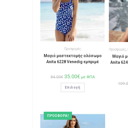
Προσφορές
Προσφορές
,
Μαγιό μαστεκτομής ολόσωμο
Μαγιό 
Anita 6228 Venedig εμπριμέ
Anita 62
35.00
€
84.00
€
με ΦΠΑ
109.
Επιλογή
ΠΡΟΣΦΟΡΆ!