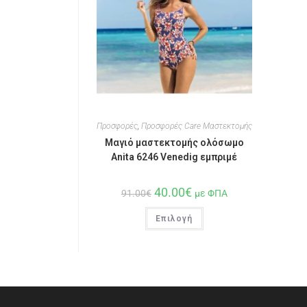
Προσφορές
,
Προσφορές Care Μαστεκτομής
Μαγιό μαστεκτομής ολόσωμο
Anita 6246 Venedig εμπριμέ
40.00
€
91.00
€
με ΦΠΑ
Επιλογή