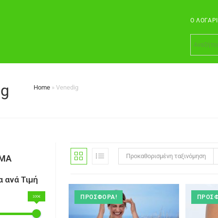
Ο ΛΟΓΑΡ
ig
Home
»
Venedig
Προκαθορισμένη ταξινόμηση
ΣΜΑ
 ανά Τιμή
ΠΡΟΣΦΟΡΆ!
ΠΡΟΣΦ
100€