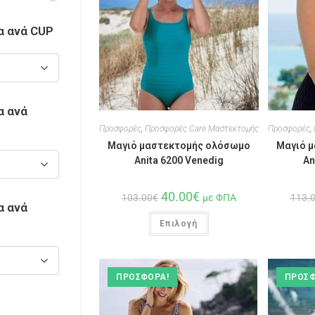
α ανά CUP
α ανά
Προσφορές
,
Προσφορές Care Μαστεκτομής
Προσφορές
,
Μαγιό μαστεκτομής ολόσωμο
Μαγιό 
Anita 6200 Venedig
An
40.00
€
103.00
€
με ΦΠΑ
113.
α ανά
Επιλογή
ΠΡΟΣΦΟΡΆ!
ΠΡΟΣΦ