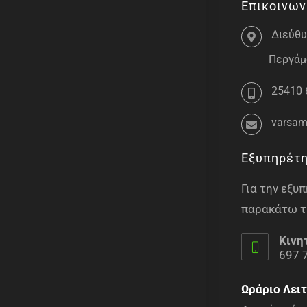
Επικοινων
Διεύθυ
Περγάμο
25410 
varsam
Εξυπηρέτ
Για την εξ
παρακάτω τ
Κινη
697 
Ωράριο Λειτ