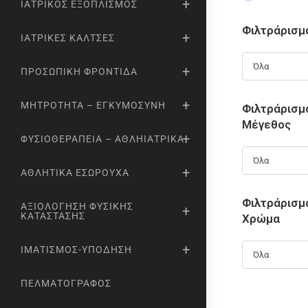
ΙΑΤΡΙΚΌΣ ΕΞΟΠΛΙΣΜΌΣ
Φιλτράρισμ
ΙΑΤΡΙΚΈΣ ΚΆΛΤΣΕΣ
Όλα
ΠΡΟΣΩΠΙΚΉ ΦΡΟΝΤΊΔΑ
ΜΗΤΡΌΤΗΤΑ – ΕΓΚΥΜΟΣΎΝΗ
Φιλτράρισμ
Μέγεθος
ΦΥΣΙΟΘΕΡΑΠΕΊΑ – ΑΘΛΗΙΑΤΡΙΚΆ
Όλα
ΑΘΛΗΤΙΚΆ ΕΣΏΡΟΥΧΑ
Φιλτράρισμ
ΑΞΙΟΛΌΓΗΣΗ ΦΥΣΙΚΉΣ
ΚΑΤΆΣΤΑΣΗΣ
Χρώμα
ΙΜΑΤΙΣΜΌΣ-ΥΠΌΔΗΣΗ
Όλα
ΠΕΛΜΑΤΟΓΡΆΦΟΣ