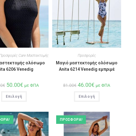
Προσφορές Care Μαστεκτομής
Προσφορές
μαστεκτομής ολόσωμο
Μαγιό μαστεκτομής ολόσωμο
ita 6206 Venedig
Anita 6214 Venedig εμπριμέ
50.00
€
46.00
€
00
€
με ΦΠΑ
81.00
€
με ΦΠΑ
Επιλογή
Επιλογή
ΟΡΆ!
ΠΡΟΣΦΟΡΆ!