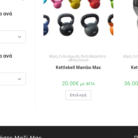
α ανά
α ανά
Βάρη
,
Ενδυνάμωση
,
Φυσιοθεραπεία -
Βάρη
,
Εν
αθληιατρικά
Kettlebell Mambo Max
Ket
20.00
€
36.0
με ΦΠΑ
Επιλογή
ήστε Μαζί Μας
Π