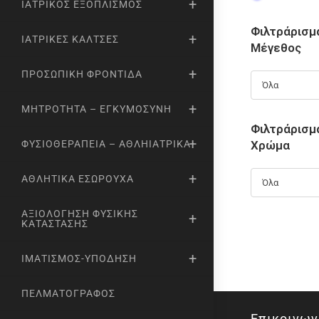
ΙΑΤΡΙΚΌΣ ΕΞΟΠΛΙΣΜΌΣ
Φιλτράρισμ
ΙΑΤΡΙΚΈΣ ΚΆΛΤΣΕΣ
Μέγεθος
ΠΡΟΣΩΠΙΚΉ ΦΡΟΝΤΊΔΑ
Όλα
ΜΗΤΡΌΤΗΤΑ – ΕΓΚΥΜΟΣΎΝΗ
Φιλτράρισμ
Χρώμα
ΦΥΣΙΟΘΕΡΑΠΕΊΑ – ΑΘΛΗΙΑΤΡΙΚΆ
ΑΘΛΗΤΙΚΆ ΕΣΏΡΟΥΧΑ
Όλα
ΑΞΙΟΛΌΓΗΣΗ ΦΥΣΙΚΉΣ
ΚΑΤΆΣΤΑΣΗΣ
ΙΜΑΤΙΣΜΌΣ-ΥΠΌΔΗΣΗ
ΠΕΛΜΑΤΟΓΡΆΦΟΣ
Επικοινων