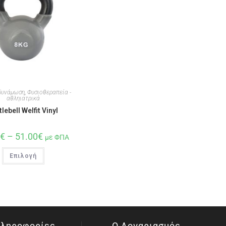
δυνάμωση
,
Φυσιοθεραπεία -
αθληιατρικά
tlebell Welfit Vinyl
0
€
–
51.00
€
με ΦΠΑ
Επιλογή
ληροφορίες
Ο Λογαριασμός