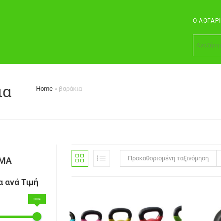
Ο ΛΟΓΑΡ
ια
Home
»
βαράκια
Προκαθορισμένη ταξινόμηση
ΣΜΑ
 ανά Τιμή
100€