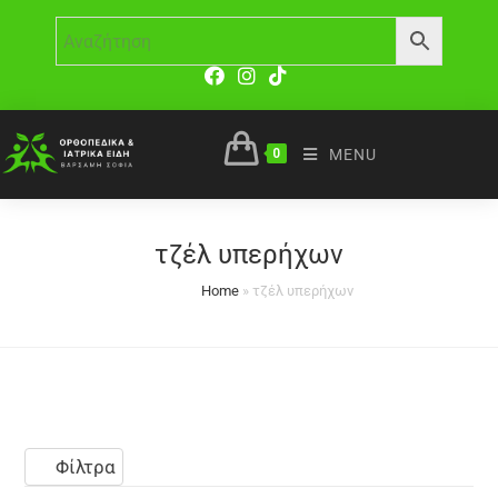
0
MENU
τζέλ υπερήχων
Home
»
τζέλ υπερήχων
Φίλτρα