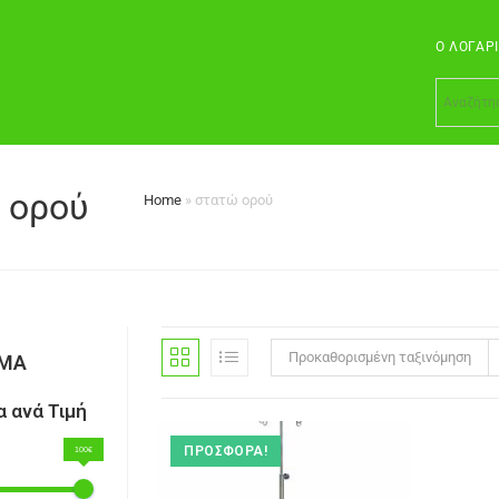
Ο ΛΟΓΑΡ
 ορού
Home
»
στατώ ορού
Προκαθορισμένη ταξινόμηση
ΣΜΑ
 ανά Τιμή
ΠΡΟΣΦΟΡΆ!
100€