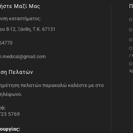
ήστε Μαζί Μας
Π
νση καταστήματος:
υ 8-12, Ξάνθη, Τ.Κ. 67131
64770
/
i.medical@gmail.com
Χ
ηση Πελατών
υπηρέτηση πελατών παρακαλώ καλέστε με στο
ηλέφωνο.
τό:
723 5769
ουργίας: