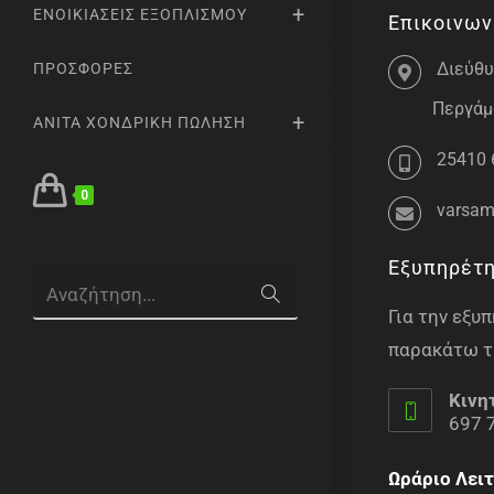
ΕΝΟΙΚΙΆΣΕΙΣ ΕΞΟΠΛΙΣΜΟΎ
Επικοινων
Διεύθυ
ΠΡΟΣΦΟΡΈΣ
Περγάμο
ANITA ΧΟΝΔΡΙΚΉ ΠΏΛΗΣΗ
25410 
0
varsam
Εξυπηρέτ
Αναζήτηση...
Για την εξ
παρακάτω τ
Κινη
697 
Ωράριο Λειτ