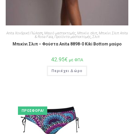
Anita Χονδρική Πώληση
,
Μαγιό μαστεκτομής
,
Μπικίνι σλιπ
,
Μπικίνι Σλιπ Anita
& Rosa Faia
,
Προϊόντα μαστεκτομής
,
Σλιπ
Μπικίνι Σλιπ – Φούστα Anita 8898-0 Kiki Bottom μαύρο
42.95
€
με ΦΠΑ
Περιέχει Δώρο
ΠΡΟΣΦΟΡΆ!