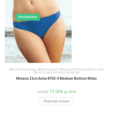
ΠΡΟΣΦΟΡΆ!
Αθλητικά Εσώρουχα
,
Αθλητικά μαγιό
,
Μαγιό μαστεκτομής
,
Μπικίνι σλιπ
,
Προϊόντα μαστεκτομής
,
Προσφορές
Μπικίνι Σλιπ Anita 8705-0 Medium Bottom Μπλε
17.00
€
24.95
€
με ΦΠΑ
Περιέχει Δώρο