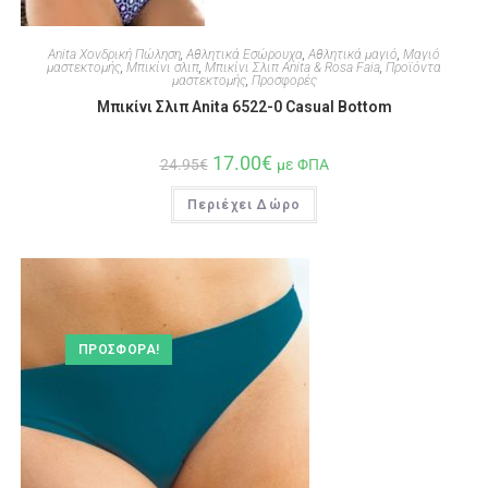
Anita Χονδρική Πώληση
,
Αθλητικά Εσώρουχα
,
Αθλητικά μαγιό
,
Μαγιό
μαστεκτομής
,
Μπικίνι σλιπ
,
Μπικίνι Σλιπ Anita & Rosa Faia
,
Προϊόντα
μαστεκτομής
,
Προσφορές
Μπικίνι Σλιπ Anita 6522-0 Casual Bottom
17.00
€
24.95
€
με ΦΠΑ
Περιέχει Δώρο
ΠΡΟΣΦΟΡΆ!