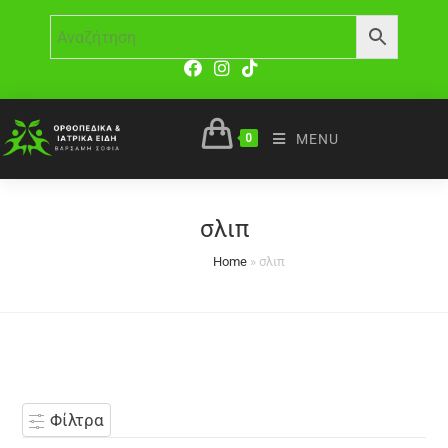
0
MENU
σλιπ
Home
»
σλιπ
Φίλτρα