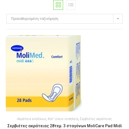
Προκαθορισμένη ταξινόμηση
Ακράτεια ενηλίκων
,
Κατ' οίκον νοσηλεία
,
Σερβιέτες ακράτειας
Σερβιέτες ακράτειας 28τεμ. 3 σταγόνων MoliCare Pad Midi