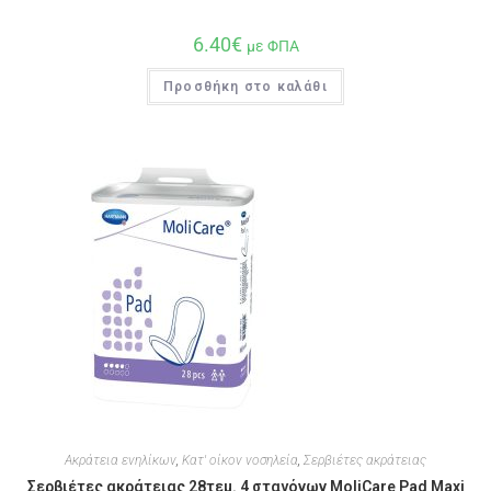
6.40
€
με ΦΠΑ
Προσθήκη στο καλάθι
Ακράτεια ενηλίκων
,
Κατ' οίκον νοσηλεία
,
Σερβιέτες ακράτειας
Σερβιέτες ακράτειας 28τεμ. 4 σταγόνων MoliCare Pad Maxi