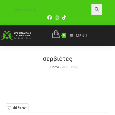
0
MENU
σερβιέτες
Home
»
σερβιέτες
Φίλτρα