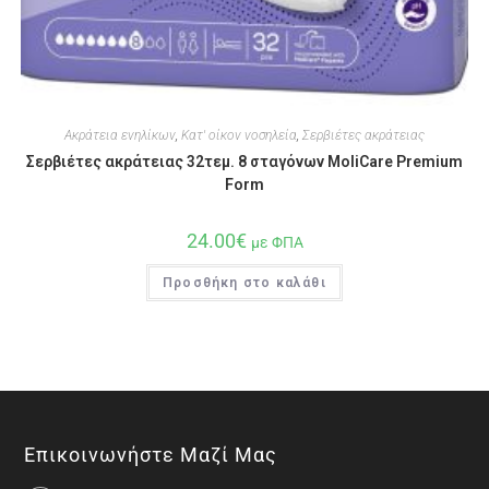
Ακράτεια ενηλίκων
,
Κατ' οίκον νοσηλεία
,
Σερβιέτες ακράτειας
Σερβιέτες ακράτειας 32τεμ. 8 σταγόνων MoliCare Premium
Form
24.00
€
με ΦΠΑ
Προσθήκη στο καλάθι
Επικοινωνήστε Μαζί Μας