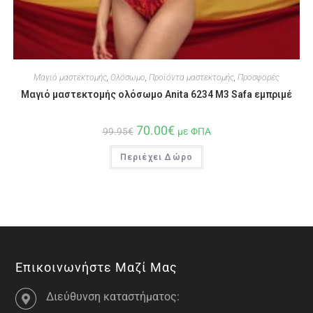
Μαγιό μαστεκτομής
,
Ολόσωμο
,
Προϊόντα μαστεκτομής
,
Προσφορές
Μαγιό μαστεκτομής ολόσωμο Anita 6234 M3 Safa εμπριμέ
70.00
€
99.95
€
με ΦΠΑ
Περιέχει Δώρο
Επικοινωνήστε Μαζί Μας
Διεύθυνση καταστήματος: