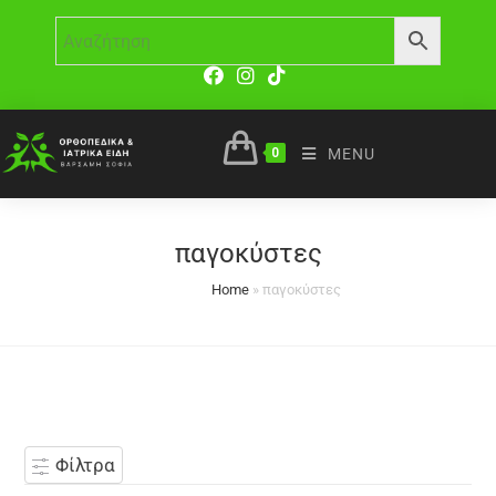
0
MENU
παγοκύστες
Home
»
παγοκύστες
Φίλτρα