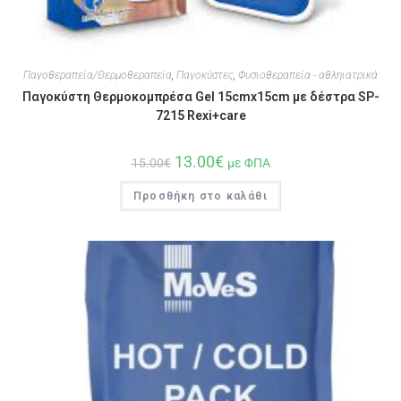
Παγοθεραπεία/Θερμοθεραπεία
,
Παγοκύστες
,
Φυσιοθεραπεία - αθληιατρικά
Παγοκύστη Θερμοκομπρέσα Gel 15cmx15cm με δέστρα SP-
7215 Rexi+care
13.00
€
15.00
€
με ΦΠΑ
Προσθήκη στο καλάθι