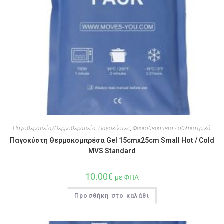
Παγοθεραπεία/Θερμοθεραπεία
,
Παγοκύστες
,
Φυσιοθεραπεία - αθληιατρικά
Παγοκύστη Θερμοκομπρέσα Gel 15cmx25cm Small Hot / Cold
MVS Standard
10.00
€
με ΦΠΑ
Προσθήκη στο καλάθι