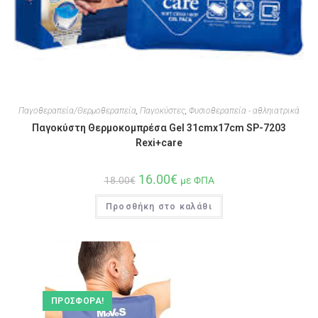
Παγοθεραπεία/Θερμοθεραπεία
,
Παγοκύστες
,
Φυσιοθεραπεία - αθληιατρικά
Παγοκύστη Θερμοκομπρέσα Gel 31cmx17cm SP-7203
Rexi+care
16.00
€
18.00
€
με ΦΠΑ
Προσθήκη στο καλάθι
ΠΡΟΣΦΟΡΆ!