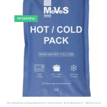
ΠΡΟΣΦΟΡΆ!
Παγοθεραπεία/Θερμοθεραπεία
,
Παγοκύστες
,
Φυσιοθεραπεία - αθληιατρικά