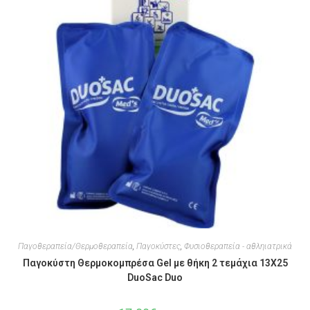
Παγοθεραπεία/Θερμοθεραπεία
,
Παγοκύστες
,
Φυσιοθεραπεία - αθληιατρικά
Παγοκύστη Θερμοκομπρέσα Gel με θήκη 2 τεμάχια 13X25
DuoSac Duo