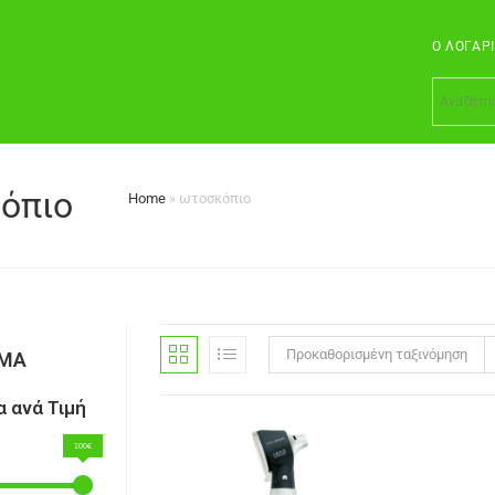
Ο ΛΟΓΑΡ
όπιο
Home
»
ωτοσκόπιο
Προκαθορισμένη ταξινόμηση
ΣΜΑ
 ανά Τιμή
100€