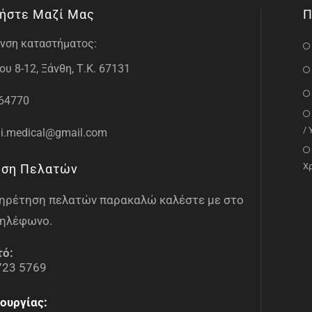
ήστε Μαζί Μας
Π
νση καταστήματος:
υ 8-12, Ξάνθη, Τ.Κ. 67131
64770
/
i.medical@gmail.com
Χ
ηση Πελατών
υπηρέτηση πελατών παρακαλώ καλέστε με στο
ηλέφωνο.
τό:
723 5769
ουργίας: