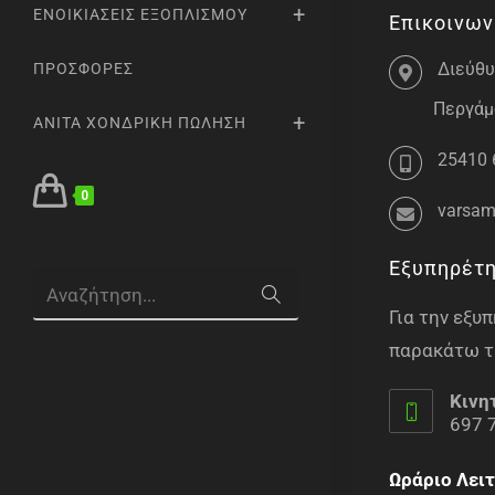
ΕΝΟΙΚΙΆΣΕΙΣ ΕΞΟΠΛΙΣΜΟΎ
Επικοινων
Διεύθυ
ΠΡΟΣΦΟΡΈΣ
Περγάμο
ANITA ΧΟΝΔΡΙΚΉ ΠΏΛΗΣΗ
25410 
0
varsam
Εξυπηρέτ
Αναζήτηση...
Για την εξ
παρακάτω τ
Κινη
697 
Ωράριο Λειτ