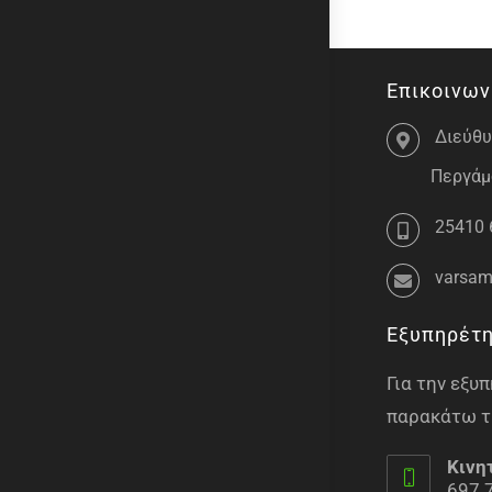
Επικοινων
Διεύθυ
Περγάμο
25410 
varsam
Εξυπηρέτ
Για την εξ
παρακάτω τ
Κινη
697 