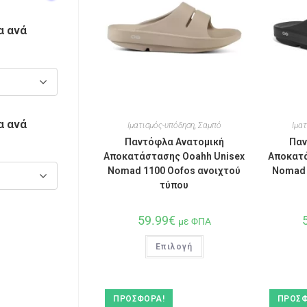
α ανά
α ανά
Ιματισμός-υπόδηση
,
Σαμπό
Ιμα
Παντόφλα Ανατομική
Παν
Αποκατάστασης Ooahh Unisex
Αποκατά
Nomad 1100 Oofos ανοιχτού
Nomad 
τύπου
59.99
€
με ΦΠΑ
Επιλογή
ΠΡΟΣΦΟΡΆ!
ΠΡΟΣΦ