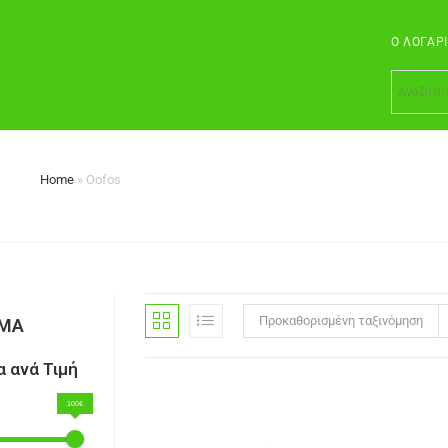
Ο ΛΟΓΑΡ
Home
»
Oofos
Προκαθορισμένη ταξινόμηση
ΣΜΑ
 ανά Τιμή
100€