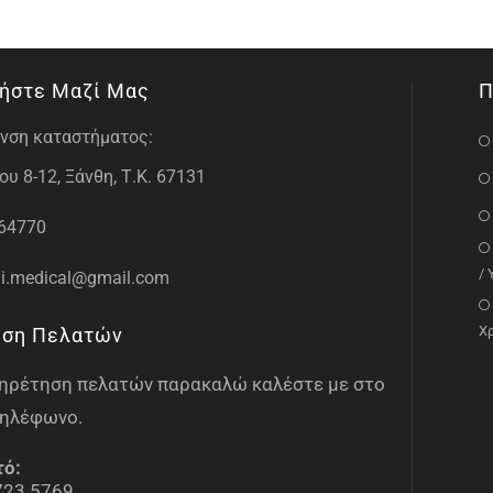
ήστε Μαζί Μας
Π
νση καταστήματος:
υ 8-12, Ξάνθη, Τ.Κ. 67131
64770
/
i.medical@gmail.com
Χ
ηση Πελατών
υπηρέτηση πελατών παρακαλώ καλέστε με στο
ηλέφωνο.
τό:
723 5769