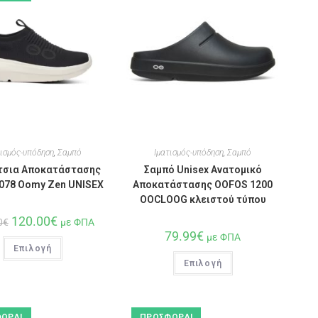
τισμός-υπόδηση
,
Σαμπό
Ιματισμός-υπόδηση
,
Σαμπό
τσια Αποκατάστασης
Σαμπό Unisex Ανατομικό
078 Oomy Zen UNISEX
Αποκατάστασης OOFOS 1200
OOCLOOG κλειστού τύπου
120.00
€
0
€
με ΦΠΑ
79.99
€
με ΦΠΑ
Επιλογή
Επιλογή
ΟΡΆ!
ΠΡΟΣΦΟΡΆ!