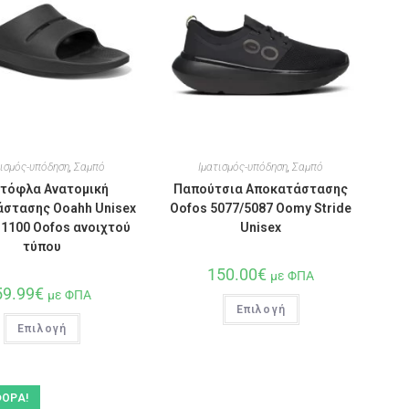
τισμός-υπόδηση
,
Σαμπό
Ιματισμός-υπόδηση
,
Σαμπό
τόφλα Ανατομική
Παπούτσια Αποκατάστασης
στασης Ooahh Unisex
Oofos 5077/5087 Oomy Stride
1100 Oofos ανοιχτού
Unisex
τύπου
150.00
€
με ΦΠΑ
59.99
€
με ΦΠΑ
Επιλογή
Επιλογή
ΟΡΆ!