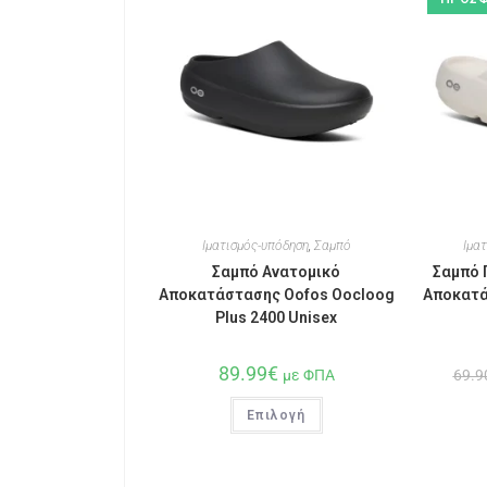
Ιματισμός-υπόδηση
,
Σαμπό
Ιμα
Σαμπό Ανατομικό
Σαμπό 
Αποκατάστασης Oofos Oocloog
Αποκατά
Plus 2400 Unisex
89.99
€
με ΦΠΑ
69.9
Επιλογή