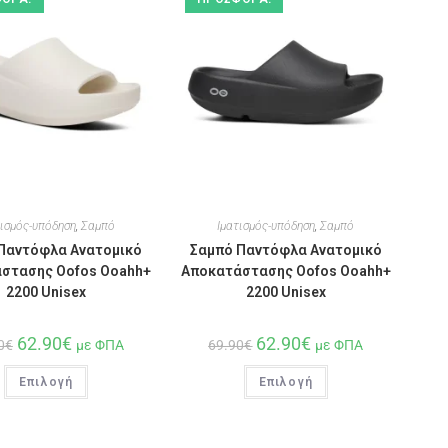
τισμός-υπόδηση
,
Σαμπό
Ιματισμός-υπόδηση
,
Σαμπό
Παντόφλα Ανατομικό
Σαμπό Παντόφλα Ανατομικό
στασης Oofos Ooahh+
Αποκατάστασης Oofos Ooahh+
2200 Unisex
2200 Unisex
62.90
€
62.90
€
0
€
με ΦΠΑ
69.90
€
με ΦΠΑ
Επιλογή
Επιλογή