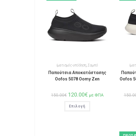
Ιματισμός-υπόδηση
,
Σαμπό
Ιμα
Παπούτσια Αποκατάστασης
Παπού
Oofos 5078 Oomy Zen
Oofos 5
120.00
€
150.00
€
με ΦΠΑ
150.0
Επιλογή
ΠΡΟΣΦ