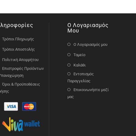
ληροφορίες
Ο Λογαριασμός
Μου
Τρόποι Πληρωμής
Ο Λογαριασμός μου
Τρόποι Αποστολής
Ταμείο
Πολιτική Απορρήτου
Καλάθι
Επιστροφές Προϊόντων
Εντοπισμός
 Υπαναχώρηση
Παραγγελίας
Όροι & Προϋποθέσεις
Επικοινωνήστε μαζί
ρήσης
μας