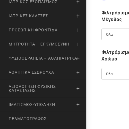
ΙΑΤΡΙΚΌΣ ΕΞΟΠΛΙΣΜΌΣ
Φιλτράρισμ
ΙΑΤΡΙΚΈΣ ΚΆΛΤΣΕΣ
Μέγεθος
ΠΡΟΣΩΠΙΚΉ ΦΡΟΝΤΊΔΑ
Όλα
ΜΗΤΡΌΤΗΤΑ – ΕΓΚΥΜΟΣΎΝΗ
Φιλτράρισμ
Χρώμα
ΦΥΣΙΟΘΕΡΑΠΕΊΑ – ΑΘΛΗΙΑΤΡΙΚΆ
ΑΘΛΗΤΙΚΆ ΕΣΏΡΟΥΧΑ
Όλα
ΑΞΙΟΛΌΓΗΣΗ ΦΥΣΙΚΉΣ
ΚΑΤΆΣΤΑΣΗΣ
ΙΜΑΤΙΣΜΌΣ-ΥΠΌΔΗΣΗ
ΠΕΛΜΑΤΟΓΡΆΦΟΣ