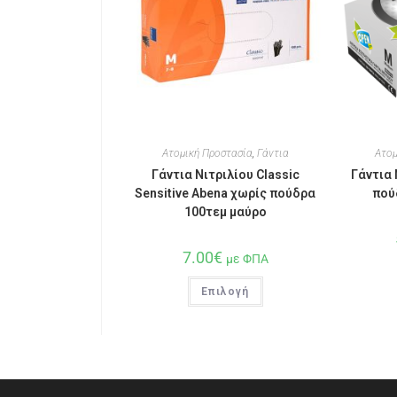
Ατομική Προστασία
,
Γάντια
Ατομ
Γάντια Νιτριλίου Classic
Γάντια 
Sensitive Abena χωρίς πούδρα
πού
100τεμ μαύρο
7.00
€
με ΦΠΑ
Επιλογή