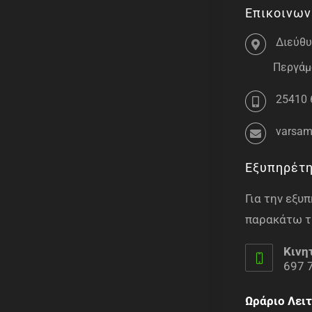
Επικοινων
Διεύθυ
Περγάμο
25410 
varsam
Εξυπηρέτ
Για την εξ
παρακάτω τ
Κινη
697 
Ωράριο Λειτ