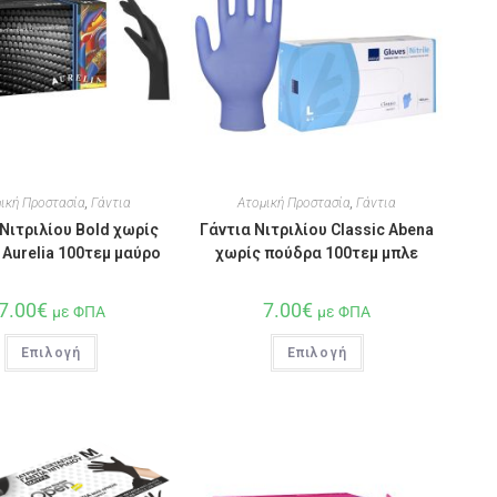
ική Προστασία
,
Γάντια
Ατομική Προστασία
,
Γάντια
Νιτριλίου Bold χωρίς
Γάντια Νιτριλίου Classic Abena
Aurelia 100τεμ μαύρο
χωρίς πούδρα 100τεμ μπλε
7.00
€
7.00
€
με ΦΠΑ
με ΦΠΑ
Επιλογή
Επιλογή