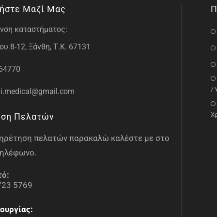
ήστε Μαζί Μας
Π
νση καταστήματος:
υ 8-12, Ξάνθη, Τ.Κ. 67131
64770
/
i.medical@gmail.com
Χ
ηση Πελατών
υπηρέτηση πελατών παρακαλώ καλέστε με στο
ηλέφωνο.
τό:
723 5769
ουργίας: