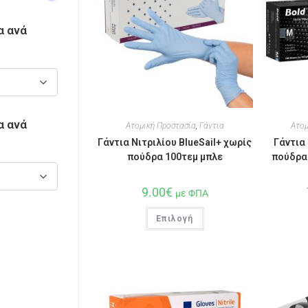
α ανά
α ανά
Ατομική Προστασία
,
Γάντια
Ατομ
Γάντια Νιτριλίου BlueSail+ χωρίς
Γάντια 
πούδρα 100τεμ μπλε
πούδρα 
9.00
€
με ΦΠΑ
Επιλογή