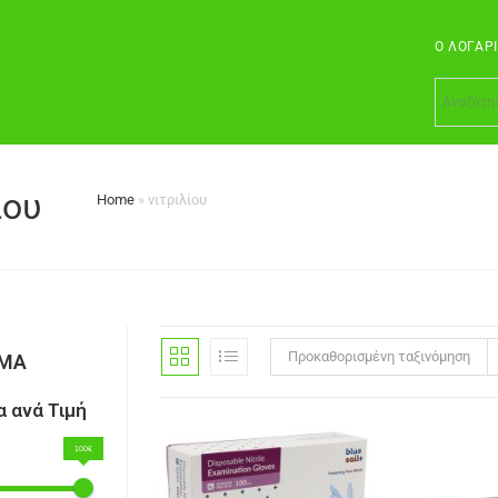
Ο ΛΟΓΑΡ
ίου
Home
»
νιτριλίου
Προκαθορισμένη ταξινόμηση
ΣΜΑ
 ανά Τιμή
100€