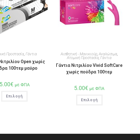
ική Προστασία
,
Γάντια
Αισθητική - Μανικιούρ
,
Αναλώσιμα
,
Ατομική Προστασία
,
Γάντια
Νιτριλίου Open χωρίς
Γάντια Νιτριλίου Vivid SoftCare
δρα 100τεμ μαύρο
χωρίς πούδρα 100τεμ
5.00
€
με ΦΠΑ
5.00
€
με ΦΠΑ
Επιλογή
Επιλογή