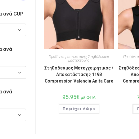
α ανά CUP
α ανά
Προϊόντα μαστεκτομής
,
Στηθόδεσμοι
Προϊόντα
μαστεκτομής
Στηθόδεσμος Μετεγχειρητικός /
Στηθόδεσ
Αποκατάστασης 1198
Απο
Compression Valencia Anita Care
Compres
α ανά
95.95
€
με ΦΠΑ
Περιέχει Δώρο