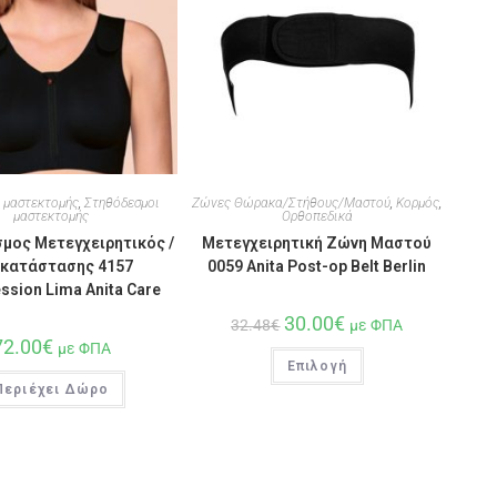
 μαστεκτομής
,
Στηθόδεσμοι
Ζώνες Θώρακα/Στήθους/Μαστού
,
Κορμός
,
μαστεκτομής
Ορθοπεδικά
μος Μετεγχειρητικός /
Μετεγχειρητική Ζώνη Μαστού
κατάστασης 4157
0059 Anita Post-op Belt Berlin
sion Lima Anita Care
30.00
€
32.48
€
με ΦΠΑ
72.00
€
με ΦΠΑ
Επιλογή
Περιέχει Δώρο