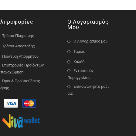
ληροφορίες
Ο Λογαριασμός
Μου
Τρόποι Πληρωμής
Ο Λογαριασμός μου
Τρόποι Αποστολής
Ταμείο
Πολιτική Απορρήτου
Καλάθι
Επιστροφές Προϊόντων
Εντοπισμός
 Υπαναχώρηση
Παραγγελίας
Όροι & Προϋποθέσεις
Επικοινωνήστε μαζί
ρήσης
μας