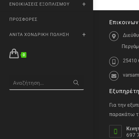
ΕΝΟΙΚΙΆΣΕΙΣ ΕΞΟΠΛΙΣΜΟΎ
ΠΡΟΣΦΟΡΈΣ
Επικοινων
ANITA ΧΟΝΔΡΙΚΉ ΠΏΛΗΣΗ
Διεύθυ
Περγάμο
0
25410 
varsam
Αναζήτηση...
Εξυπηρέτ
Για την εξ
παρακάτω τ
Κινη
697 