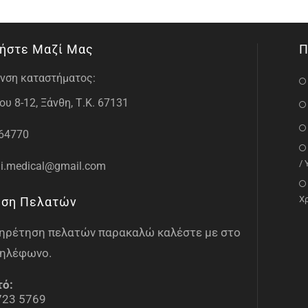
ήστε Μαζί Μας
Π
νση καταστήματος:
υ 8-12, Ξάνθη, Τ.Κ. 67131
64770
/
i.medical@gmail.com
Χ
ηση Πελατών
υπηρέτηση πελατών παρακαλώ καλέστε με στο
ηλέφωνο.
τό:
723 5769