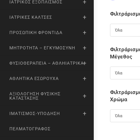
ΙΑΤΡΙΚΌΣ ΕΞΟΠΛΙΣΜΌΣ
Φιλτράρισμ
ΙΑΤΡΙΚΈΣ ΚΆΛΤΣΕΣ
Όλα
ΠΡΟΣΩΠΙΚΉ ΦΡΟΝΤΊΔΑ
ΜΗΤΡΌΤΗΤΑ – ΕΓΚΥΜΟΣΎΝΗ
Φιλτράρισμ
Μέγεθος
ΦΥΣΙΟΘΕΡΑΠΕΊΑ – ΑΘΛΗΙΑΤΡΙΚΆ
Όλα
ΑΘΛΗΤΙΚΆ ΕΣΏΡΟΥΧΑ
Φιλτράρισμ
ΑΞΙΟΛΌΓΗΣΗ ΦΥΣΙΚΉΣ
ΚΑΤΆΣΤΑΣΗΣ
Χρώμα
ΙΜΑΤΙΣΜΌΣ-ΥΠΌΔΗΣΗ
Όλα
ΠΕΛΜΑΤΟΓΡΆΦΟΣ