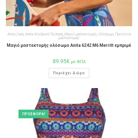
Anita Care
,
Anita Χονδρική Πώληση
,
Μαγιό μαστεκτομής
,
Ολόσωμο
,
Προϊόντα
μαστεκτομής
Μαγιό μαστεκτομής ολόσωμο Anita 6242 M6 Merritt εμπριμέ
89.95
€
με ΦΠΑ
Περιέχει Δώρο
ΠΡΟΣΦΟΡΆ!