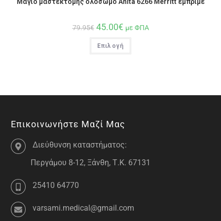
Μαγιό μαστεκτομής ολόσωμο Anita 6266 Merritt εμπριμέ
45.00
€
79.95
€
με ΦΠΑ
Επιλογή
Επικοινωνήστε Μαζί Μας
Διεύθυνση καταστήματος:
Περγάμου 8-12, Ξάνθη, Τ.Κ. 67131
25410 64770
varsami.medical@gmail.com