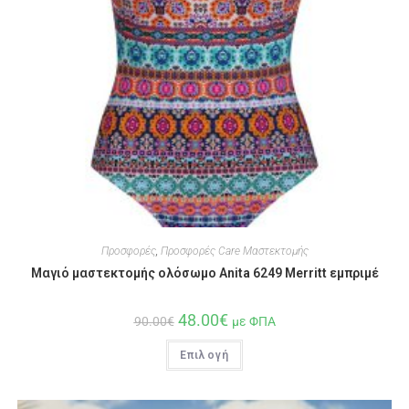
Προσφορές
,
Προσφορές Care Μαστεκτομής
Μαγιό μαστεκτομής ολόσωμο Anita 6249 Merritt εμπριμέ
48.00
€
90.00
€
με ΦΠΑ
Επιλογή