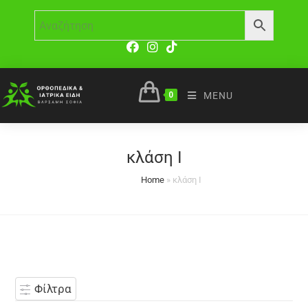
0
MENU
κλάση Ι
Home
»
κλάση Ι
Φίλτρα