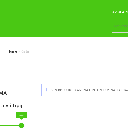
Ο ΛΟΓΑΡ
Home
»
Kista
ΔΕΝ ΒΡΈΘΗΚΕ ΚΑΝΈΝΑ ΠΡΟΪΌΝ ΠΟΥ ΝΑ ΤΑΙΡΙΆΖ
ΣΜΑ
 ανά Τιμή
100€