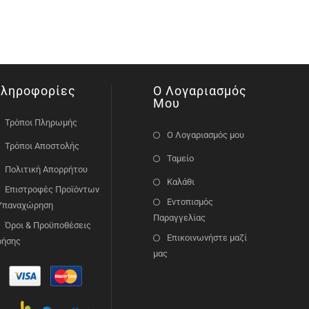
ληροφορίες
Ο Λογαριασμός
Μου
Τρόποι Πληρωμής
Ο Λογαριασμός μου
Τρόποι Αποστολής
Ταμείο
Πολιτική Απορρήτου
Καλάθι
Επιστροφές Προϊόντων
Εντοπισμός
 Υπαναχώρηση
Παραγγελίας
Όροι & Προϋποθέσεις
Επικοινωνήστε μαζί
ρήσης
μας