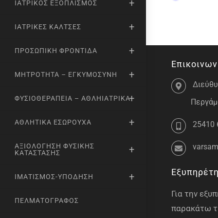
ΙΑΤΡΙΚΌΣ ΕΞΟΠΛΙΣΜΌΣ
ΙΑΤΡΙΚΈΣ ΚΆΛΤΣΕΣ
ΠΡΟΣΩΠΙΚΉ ΦΡΟΝΤΊΔΑ
Επικοινων
ΜΗΤΡΌΤΗΤΑ – ΕΓΚΥΜΟΣΎΝΗ
Διεύθυ
ΦΥΣΙΟΘΕΡΑΠΕΊΑ – ΑΘΛΗΙΑΤΡΙΚΆ
Περγάμο
ΑΘΛΗΤΙΚΆ ΕΣΏΡΟΥΧΑ
25410 
varsam
ΑΞΙΟΛΌΓΗΣΗ ΦΥΣΙΚΉΣ
ΚΑΤΆΣΤΑΣΗΣ
Εξυπηρέτ
ΙΜΑΤΙΣΜΌΣ-ΥΠΌΔΗΣΗ
Για την εξ
ΠΕΛΜΑΤΟΓΡΆΦΟΣ
παρακάτω τ