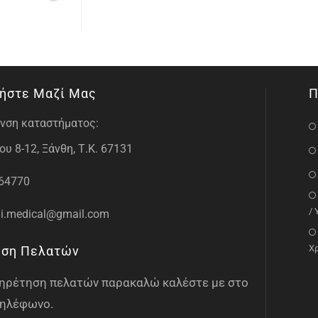
ήστε Μαζί Μας
Π
νση καταστήματος:
υ 8-12, Ξάνθη, Τ.Κ. 67131
64770
/
i.medical@gmail.com
Χ
ηση Πελατών
υπηρέτηση πελατών παρακαλώ καλέστε με στο
ηλέφωνο.