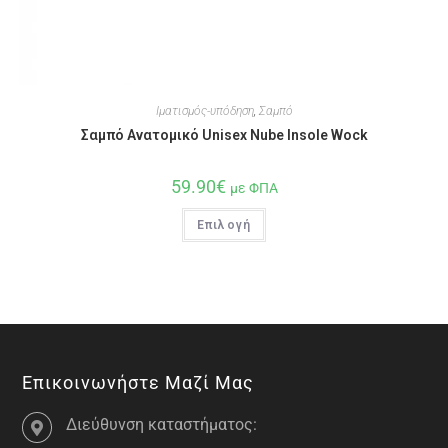
Ιματισμός-υπόδηση
,
Σαμπό
Σαμπό Ανατομικό Unisex Nube Insole Wock
59.90
€
με ΦΠΑ
Επιλογή
Επικοινωνήστε Μαζί Μας
Διεύθυνση καταστήματος: