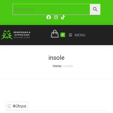
0
MENU
insole
Home
»
insole
Φίλτρα