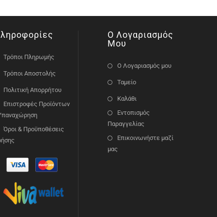
ληροφορίες
Ο Λογαριασμός
Μου
Τρόποι Πληρωμής
Ο Λογαριασμός μου
Τρόποι Αποστολής
Ταμείο
Πολιτική Απορρήτου
Καλάθι
Επιστροφές Προϊόντων
Εντοπισμός
 Υπαναχώρηση
Παραγγελίας
Όροι & Προϋποθέσεις
Επικοινωνήστε μαζί
ρήσης
μας