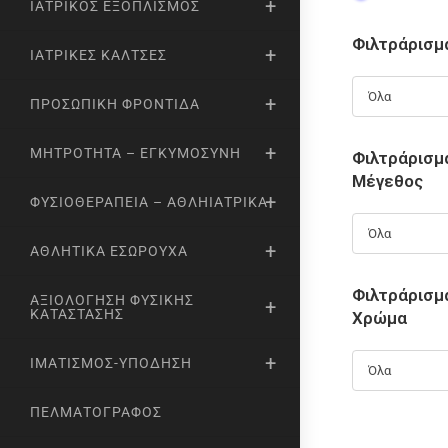
ΙΑΤΡΙΚΌΣ ΕΞΟΠΛΙΣΜΌΣ
Φιλτράρισμ
ΙΑΤΡΙΚΈΣ ΚΆΛΤΣΕΣ
Όλα
ΠΡΟΣΩΠΙΚΉ ΦΡΟΝΤΊΔΑ
ΜΗΤΡΌΤΗΤΑ – ΕΓΚΥΜΟΣΎΝΗ
Φιλτράρισμ
Μέγεθος
ΦΥΣΙΟΘΕΡΑΠΕΊΑ – ΑΘΛΗΙΑΤΡΙΚΆ
Όλα
ΑΘΛΗΤΙΚΆ ΕΣΏΡΟΥΧΑ
Φιλτράρισμ
ΑΞΙΟΛΌΓΗΣΗ ΦΥΣΙΚΉΣ
ΚΑΤΆΣΤΑΣΗΣ
Χρώμα
ΙΜΑΤΙΣΜΌΣ-ΥΠΌΔΗΣΗ
Όλα
ΠΕΛΜΑΤΟΓΡΆΦΟΣ