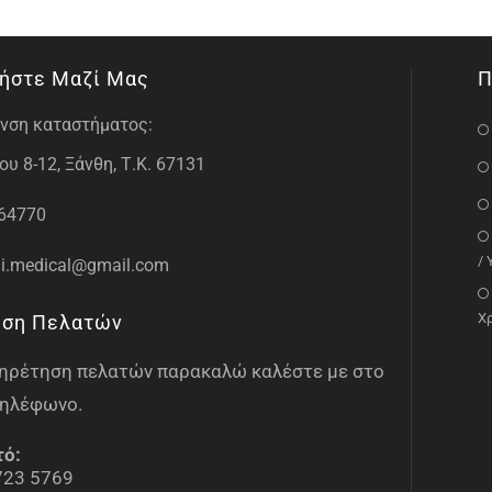
ήστε Μαζί Μας
Π
νση καταστήματος:
υ 8-12, Ξάνθη, Τ.Κ. 67131
64770
/
i.medical@gmail.com
Χ
ηση Πελατών
υπηρέτηση πελατών παρακαλώ καλέστε με στο
ηλέφωνο.
τό:
723 5769