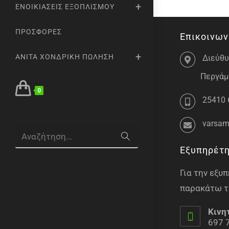
ΕΝΟΙΚΙΆΣΕΙΣ ΕΞΟΠΛΙΣΜΟΎ
ΠΡΟΣΦΟΡΈΣ
Επικοινων
ANITA ΧΟΝΔΡΙΚΉ ΠΏΛΗΣΗ
Διεύθυ
Περγάμο
0
25410 
varsam
Αναζήτηση...
Εξυπηρέτ
Για την εξ
παρακάτω τ
Κινη
697 