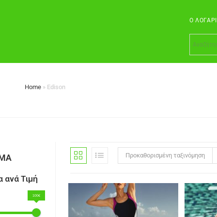
Ο ΛΟΓΑΡ
n
Home
»
Edison
Προκαθορισμένη ταξινόμηση
ΣΜΑ
 ανά Τιμή
100€