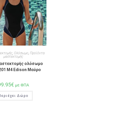
εκτομής
,
Ολόσωμο
,
Προϊόντα
μαστεκτομής
μαστεκτομής ολόσωμο
6201 M4 Edison Μαύρο
99.95
€
με ΦΠΑ
Περιέχει Δώρο