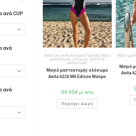
α ανά CUP
α ανά
Anita Care
,
Anita Χονδρική Πώληση
,
Μαγιό
Μαγιό μαστ
μαστεκτομής
,
Ολόσωμο
,
Προϊόντα
μαστεκτομής
Μαγιό 
Μαγιό μαστεκτομής ολόσωμο
Anita 
Anita 6226 M6 Edison Μαύρο
α ανά
99.95
€
με ΦΠΑ
Περιέχει Δώρο