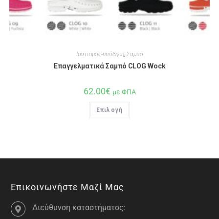
Ιματισμός-υπόδηση
,
Σαμπό
Eπαγγελματικά Σαμπό CLOG Wock
62.00
€
με ΦΠΑ
Επιλογή
Επικοινωνήστε Μαζί Μας
Διεύθυνση καταστήματος: