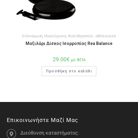
Ενδυνάμωση
,
Μικροόργανα
,
Φυσιοθεραπεία - αθληιατρικά
Μαξιλάρι Δίσκος Ισορροπίας Rea Balance
29.00
€
με ΦΠΑ
Προσθήκη στο καλάθι
Επικοινωνήστε Μαζί Μας
Διεύθυνση καταστήματος: