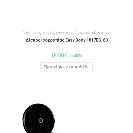
Ενδυνάμωση
,
Μικροόργανα
,
Φυσιοθεραπεία - αθληιατρικά
Δίσκος Ισορροπίας Easy Body 1817EG-60
18.00
€
με ΦΠΑ
Προσθήκη στο καλάθι