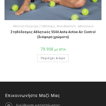
Αθλητικά Εσώρουχα
,
Στηθόδεσμοι
,
Φυσιοθεραπεία - αθληιατρικά
Στηθόδεσμος Αθλητικός 5544 Anita Active Air Control
(διάφορα χρώματα)
79.95
€
με ΦΠΑ
Περιέχει Δώρο
Επικοινωνήστε Μαζί Μας
Διεύθυνση καταστήματος: