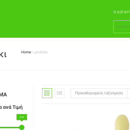
Ο ΛΟΓΑΡ
κι
Home
»
μπαλάκι
Προκαθορισμένη ταξινόμηση
ΣΜΑ
 ανά Τιμή
100€