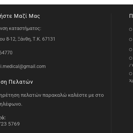
ήστε Μαζί Μας
Π
νση καταστήματος:
υ 8-12, Ξάνθη, Τ.Κ. 67131
64770
/
i.medical@gmail.com
Χ
ηση Πελατών
υπηρέτηση πελατών παρακαλώ καλέστε με στο
ηλέφωνο.
τό:
723 5769