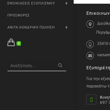
ΕΝΟΙΚΙΆΣΕΙΣ ΕΞΟΠΛΙΣΜΟΎ
Επικοινων
ΠΡΟΣΦΟΡΈΣ
Διεύθυ
ANITA ΧΟΝΔΡΙΚΉ ΠΏΛΗΣΗ
Περγάμο
25410 
0
varsam
Αναζήτηση...
Εξυπηρέτ
Για την εξ
παρακάτω τ
Κινη
697 