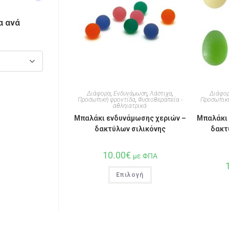
α ανά
Διάφορα
,
Ενδυνάμωση
,
Λάστιχα
,
Διάφο
Προσωπική φροντίδα
,
Φυσιοθεραπεία -
Προσωπικ
αθληιατρικά
Μπαλάκι ενδυνάμωσης χεριών –
Μπαλάκι 
δακτύλων σιλικόνης
δακτ
10.00
€
με ΦΠΑ
Επιλογή