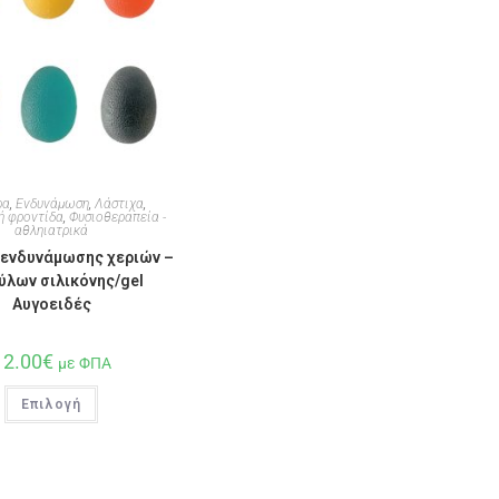
ρα
,
Ενδυνάμωση
,
Λάστιχα
,
ή φροντίδα
,
Φυσιοθεραπεία -
αθληιατρικά
ενδυνάμωσης χεριών –
ύλων σιλικόνης/gel
Αυγοειδές
12.00
€
με ΦΠΑ
Επιλογή