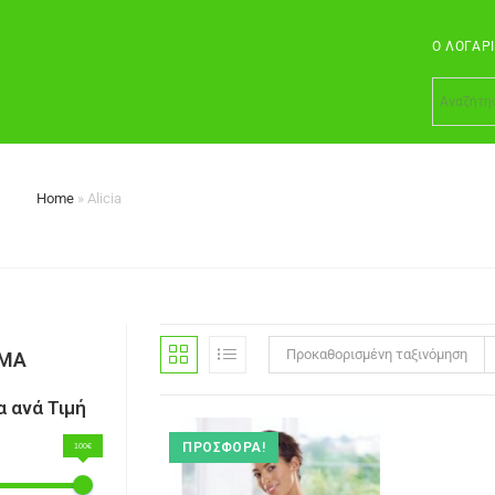
Ο ΛΟΓΑΡ
Home
»
Alicia
Προκαθορισμένη ταξινόμηση
ΣΜΑ
 ανά Τιμή
ΠΡΟΣΦΟΡΆ!
100€