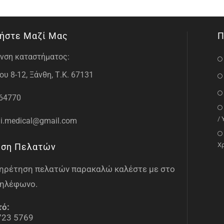
ήστε Μαζί Μας
Π
νση καταστήματος:
υ 8-12, Ξάνθη, Τ.Κ. 67131
64770
/
i.medical@gmail.com
Χ
ηση Πελατών
υπηρέτηση πελατών παρακαλώ καλέστε με στο
ηλέφωνο.
τό:
723 5769