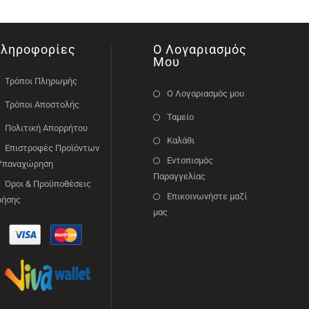
ληροφορίες
Ο Λογαριασμός
Μου
Τρόποι Πληρωμής
Ο Λογαριασμός μου
Τρόποι Αποστολής
Ταμείο
Πολιτική Απορρήτου
Καλάθι
Επιστροφές Προϊόντων
Εντοπισμός
 Υπαναχώρηση
Παραγγελίας
Όροι & Προϋποθέσεις
Επικοινωνήστε μαζί
ρήσης
μας