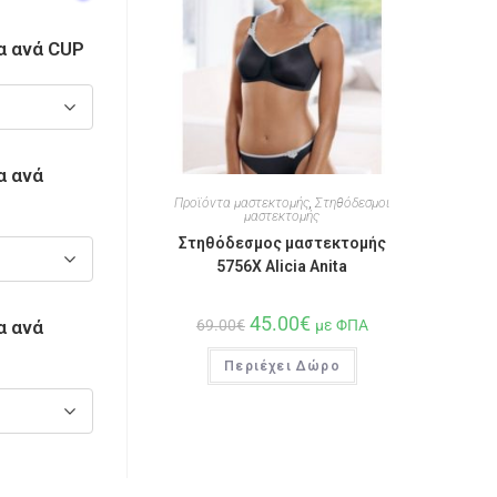
α ανά CUP
α ανά
Προϊόντα μαστεκτομής
,
Στηθόδεσμοι
μαστεκτομής
Στηθόδεσμος μαστεκτομής
5756X Alicia Anita
45.00
€
α ανά
69.00
€
με ΦΠΑ
Περιέχει Δώρο