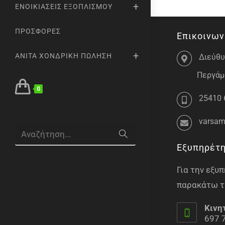
ΕΝΟΙΚΙΆΣΕΙΣ ΕΞΟΠΛΙΣΜΟΎ
ΠΡΟΣΦΟΡΈΣ
Επικοινων
ANITA ΧΟΝΔΡΙΚΉ ΠΏΛΗΣΗ
Διεύθυ
Περγάμο
0
25410 
varsam
Αναζήτηση...
Εξυπηρέτ
Για την εξ
παρακάτω τ
Κινη
697 