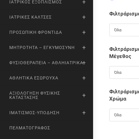
ΙΑΤΡΙΚΌΣ ΕΞΟΠΛΙΣΜΌΣ
Φιλτράρισμ
ΙΑΤΡΙΚΈΣ ΚΆΛΤΣΕΣ
Όλα
ΠΡΟΣΩΠΙΚΉ ΦΡΟΝΤΊΔΑ
ΜΗΤΡΌΤΗΤΑ – ΕΓΚΥΜΟΣΎΝΗ
Φιλτράρισμ
Μέγεθος
ΦΥΣΙΟΘΕΡΑΠΕΊΑ – ΑΘΛΗΙΑΤΡΙΚΆ
Όλα
ΑΘΛΗΤΙΚΆ ΕΣΏΡΟΥΧΑ
Φιλτράρισμ
ΑΞΙΟΛΌΓΗΣΗ ΦΥΣΙΚΉΣ
ΚΑΤΆΣΤΑΣΗΣ
Χρώμα
ΙΜΑΤΙΣΜΌΣ-ΥΠΌΔΗΣΗ
Όλα
ΠΕΛΜΑΤΟΓΡΆΦΟΣ