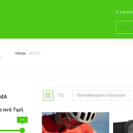
Ο ΛΟΓΑΡ
L
Home
»
M/XXL
Προκαθορισμένη ταξινόμηση
ΣΜΑ
 ανά Τιμή
100€