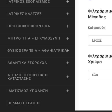
ΙΑΤΡΙΚΌΣ ΕΞΟΠΛΙΣΜΌΣ
Φιλτράρισμ
ΙΑΤΡΙΚΈΣ ΚΆΛΤΣΕΣ
Μέγεθος
ΠΡΟΣΩΠΙΚΉ ΦΡΟΝΤΊΔΑ
Καθαρισμός
ΜΗΤΡΌΤΗΤΑ – ΕΓΚΥΜΟΣΎΝΗ
M/XXL
ΦΥΣΙΟΘΕΡΑΠΕΊΑ – ΑΘΛΗΙΑΤΡΙΚΆ
Φιλτράρισμ
Χρώμα
ΑΘΛΗΤΙΚΆ ΕΣΏΡΟΥΧΑ
Όλα
ΑΞΙΟΛΌΓΗΣΗ ΦΥΣΙΚΉΣ
ΚΑΤΆΣΤΑΣΗΣ
ΙΜΑΤΙΣΜΌΣ-ΥΠΌΔΗΣΗ
ΠΕΛΜΑΤΟΓΡΆΦΟΣ