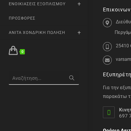
ΕΝΟΙΚΙΆΣΕΙΣ ΕΞΟΠΛΙΣΜΟΎ
Επικοινων
ΠΡΟΣΦΟΡΈΣ
Διεύθυ
Περγάμο
ANITA ΧΟΝΔΡΙΚΉ ΠΏΛΗΣΗ
25410 
0
varsam
Εξυπηρέτ
Αναζήτηση...
Για την εξ
παρακάτω τ
Κινη
697 
Ωράριο Λειτ