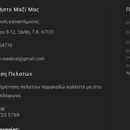
ήστε Μαζί Μας
Π
νση καταστήματος:
υ 8-12, Ξάνθη, Τ.Κ. 67131
64770
/
i.medical@gmail.com
Χ
ηση Πελατών
υπηρέτηση πελατών παρακαλώ καλέστε με στο
ηλέφωνο.
τό:
723 5769
ουργίας: