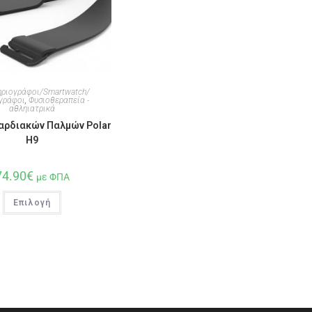
ηριογράφοι/Smartwatch/
γράφοι
,
Φυσιοθεραπεία -
αθληιατρικά
αρδιακών Παλμών Polar
H9
74.90
€
με ΦΠΑ
Επιλογή