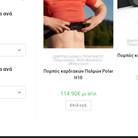
α ανά
Δραστ
Παλμο
Πομπός κ
Δραστηριογράφοι/Smartwatch/
Παλμογράφοι
,
Φυσιοθεραπεία -
αθληιατρικά
α ανά
Πομπός καρδιακών Παλμών Polar
H10
114.90
€
με ΦΠΑ
Επιλογή