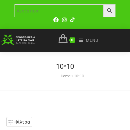
0
MENU
10*10
Home
»
10*10
Φίλτρα